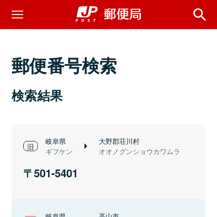
郵便番号検索
検索結果
岐阜県
大野郡荘川村
ギフケン
オオノグンショウカワムラ
501-5401
岐阜県
高山市