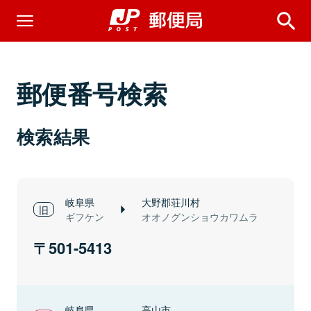
郵便番号検索
検索結果
岐阜県
大野郡荘川村
ギフケン
オオノグンショウカワムラ
501-5413
岐阜県
高山市