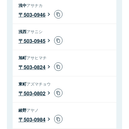
浅中
アサナカ
503-0946
浅西
アサニシ
503-0945
旭町
アサヒマチ
503-0824
東町
アズマチョウ
503-0802
綾野
アヤノ
503-0984