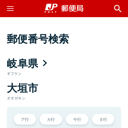
郵便番号検索
岐阜県
ギフケン
大垣市
オオガキシ
ア行
カ行
サ行
タ行