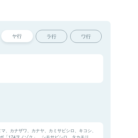
ヤ行
ラ行
ワ行
ヌマ、カナザワ、カナヤ、カミサビシロ、キコシ、
ボ「174ヲノゾク」、シモサビシロ、タカモリ、