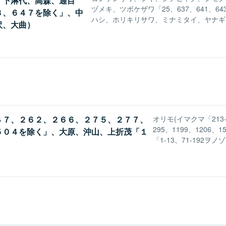
、下淋代、高森、通目
ヅメキ、ツボケザワ「25、637、641、
３、６４７を除く」、中
ハシ、ホリキリサワ、ミナミタイ、ヤナギ
沢、大曲）
４７、２６２、２６６、２７５、２７７、
オリモ(イマクマ「213-2
295、1199、120
５０４を除く」、大原、沖山、上折茂「１
「1-13、71-192ヲノ