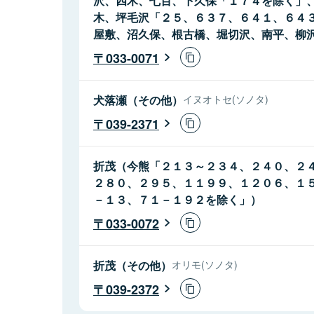
沢、四木、七百、下久保「１７４を除く」
木、坪毛沢「２５、６３７、６４１、６４
屋敷、沼久保、根古橋、堀切沢、南平、柳
033-0071
犬落瀬（その他）
イヌオトセ(ソノタ)
039-2371
折茂（今熊「２１３～２３４、２４０、２
２８０、２９５、１１９９、１２０６、１
－１３、７１－１９２を除く」）
033-0072
折茂（その他）
オリモ(ソノタ)
039-2372