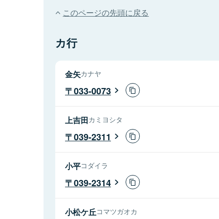
このページの先頭に戻る
カ行
金矢
カナヤ
033-0073
上吉田
カミヨシタ
039-2311
小平
コダイラ
039-2314
小松ケ丘
コマツガオカ