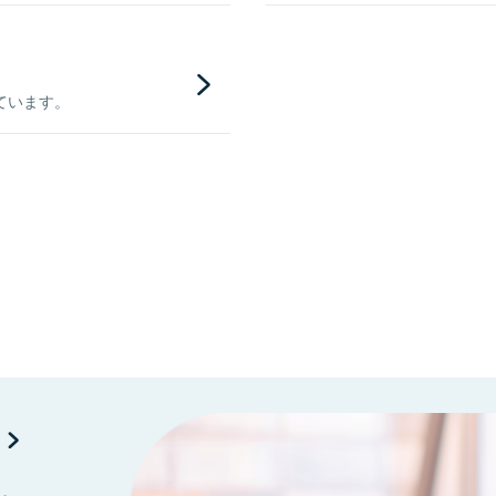
ています。
に。