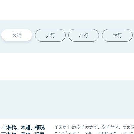
タ行
ナ行
ハ行
マ行
、上淋代、木越、権現
イヌオトセ(ウチカナヤ、ウチヤマ、オカ
ゴンゲンサワ、シキ、シチヒャク、シモク