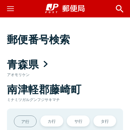
郵便番号検索
青森県
アオモリケン
南津軽郡藤崎町
ミナミツガルグンフジサキマチ
カ行
サ行
タ行
ア行