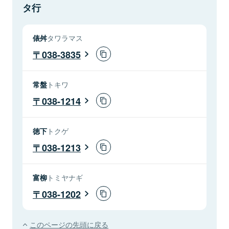
タ行
俵舛
タワラマス
038-3835
常盤
トキワ
038-1214
徳下
トクゲ
038-1213
富柳
トミヤナギ
038-1202
このページの先頭に戻る