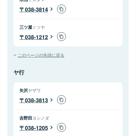
038-3814
三ツ屋
ミツヤ
038-1212
このページの先頭に戻る
ヤ行
矢沢
ヤザワ
038-3813
吉野田
ヨシノダ
038-1205