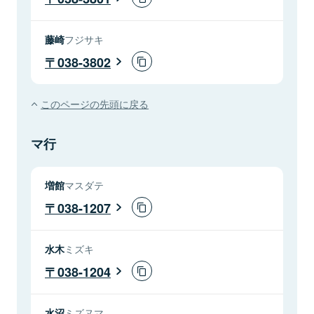
藤崎
フジサキ
038-3802
このページの先頭に戻る
マ行
増館
マスダテ
038-1207
水木
ミズキ
038-1204
水沼
ミズヌマ