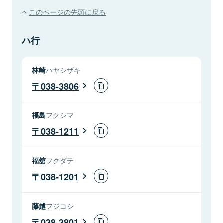
このページの先頭に戻る
ハ行
林崎
ハヤシザキ
038-3806
福島
フクシマ
038-1211
福舘
フクダテ
038-1201
藤越
フジコシ
038-3801