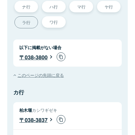
ナ行
ハ行
マ行
ヤ行
ワ行
ラ行
以下に掲載がない場合
038-3800
このページの先頭に戻る
カ行
柏木堰
カシワギゼキ
038-3837