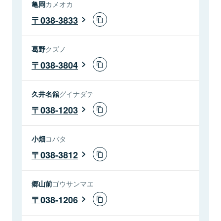
亀岡
カメオカ
038-3833
葛野
クズノ
038-3804
久井名舘
グイナダテ
038-1203
小畑
コバタ
038-3812
郷山前
ゴウサンマエ
038-1206