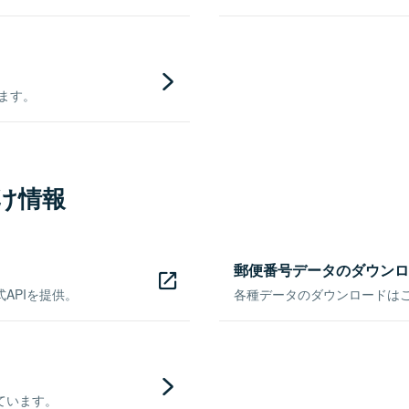
きます。
け情報
郵便番号データのダウンロ
APIを提供。
各種データのダウンロードはこち
ています。