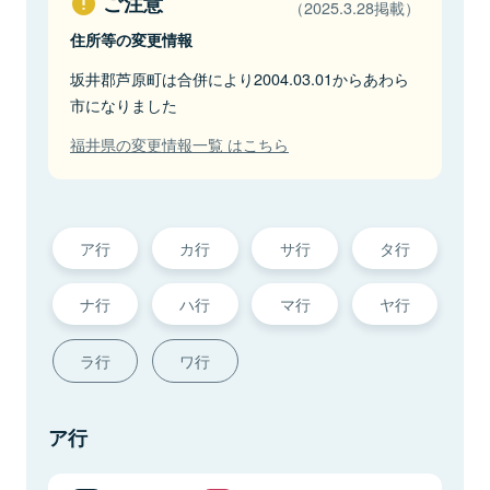
ご注意
（2025.3.28掲載）
住所等の変更情報
坂井郡芦原町は合併により2004.03.01からあわら
市になりました
福井県の変更情報一覧 はこちら
ア行
カ行
サ行
タ行
ナ行
ハ行
マ行
ヤ行
ラ行
ワ行
ア行