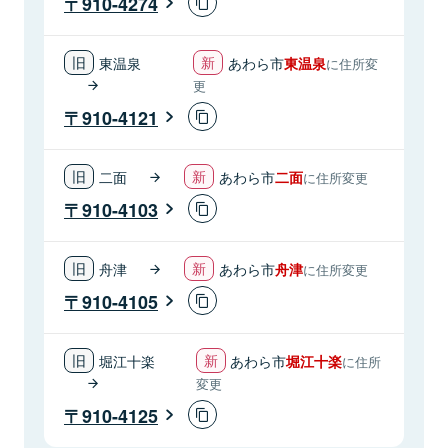
910-4274
東温泉
あわら市
東温泉
に住所変
更
910-4121
二面
あわら市
二面
に住所変更
910-4103
舟津
あわら市
舟津
に住所変更
910-4105
堀江十楽
あわら市
堀江十楽
に住所
変更
910-4125