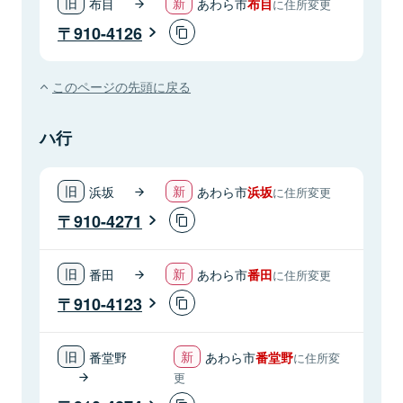
布目
あわら市
布目
に住所変更
910-4126
このページの先頭に戻る
ハ行
浜坂
あわら市
浜坂
に住所変更
910-4271
番田
あわら市
番田
に住所変更
910-4123
番堂野
あわら市
番堂野
に住所変
更