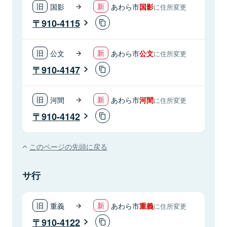
国影
あわら市
国影
に住所変更
910-4115
公文
あわら市
公文
に住所変更
910-4147
河間
あわら市
河間
に住所変更
910-4142
このページの先頭に戻る
サ行
重義
あわら市
重義
に住所変更
910-4122