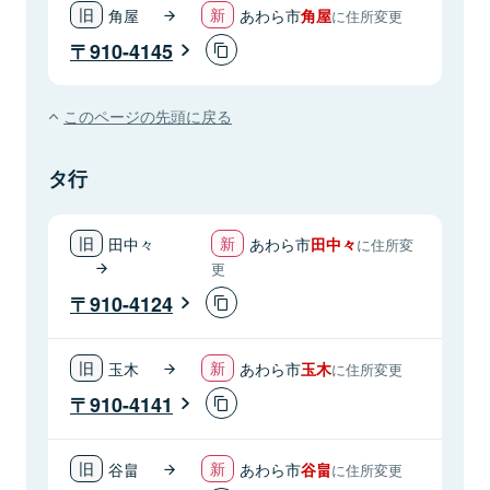
角屋
あわら市
角屋
に住所変更
910-4145
このページの先頭に戻る
タ行
田中々
あわら市
田中々
に住所変
更
910-4124
玉木
あわら市
玉木
に住所変更
910-4141
谷畠
あわら市
谷畠
に住所変更