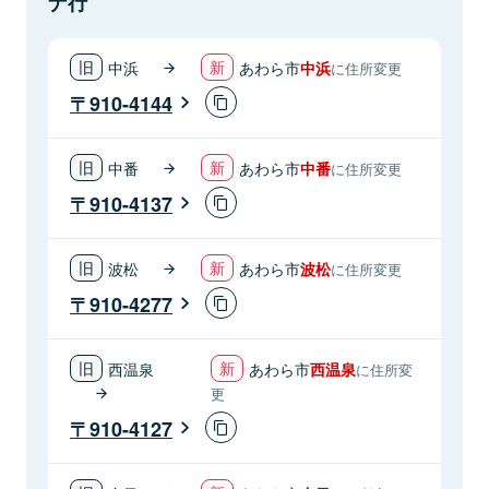
ナ行
中浜
あわら市
中浜
に住所変更
910-4144
中番
あわら市
中番
に住所変更
910-4137
波松
あわら市
波松
に住所変更
910-4277
西温泉
あわら市
西温泉
に住所変
更
910-4127