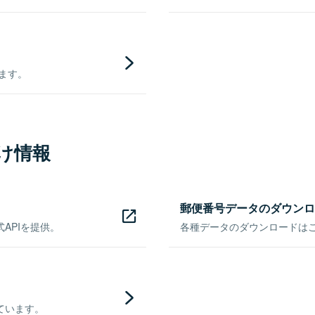
きます。
け情報
郵便番号データのダウンロ
APIを提供。
各種データのダウンロードはこち
ています。