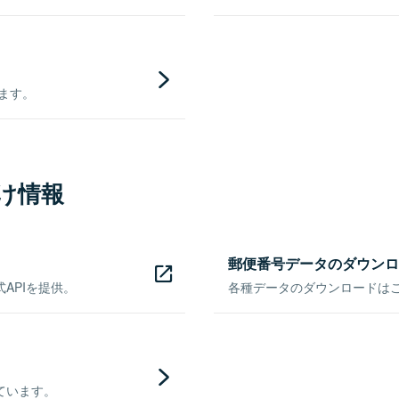
きます。
け情報
郵便番号データのダウンロ
APIを提供。
各種データのダウンロードはこち
ています。