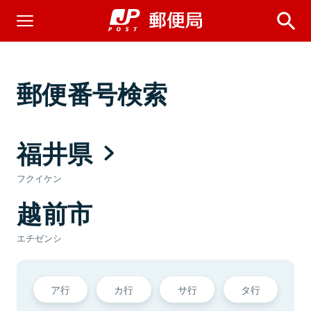
郵便番号検索
福井県
フクイケン
越前市
エチゼンシ
ア行
カ行
サ行
タ行