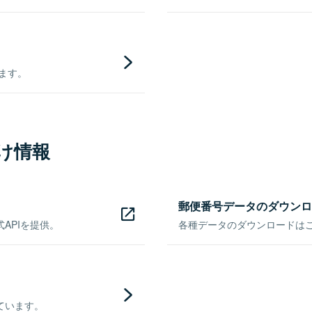
きます。
け情報
郵便番号データのダウンロ
APIを提供。
各種データのダウンロードはこち
ています。