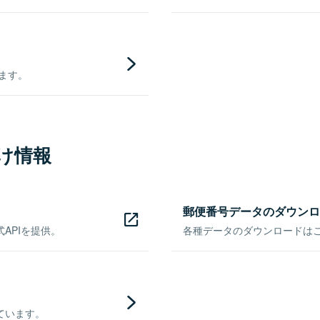
きます。
け情報
郵便番号データのダウンロ
APIを提供。
各種データのダウンロードはこち
ています。