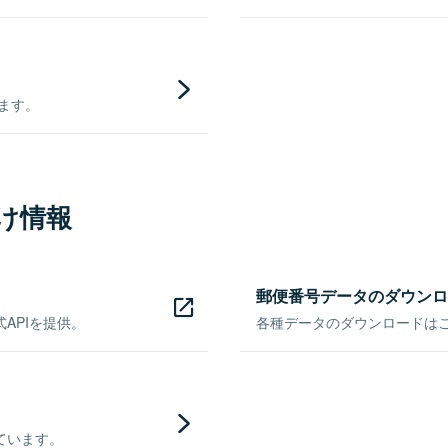
きます。
け情報
郵便番号データのダウンロ
APIを提供。
各種データのダウンロードはこち
ています。