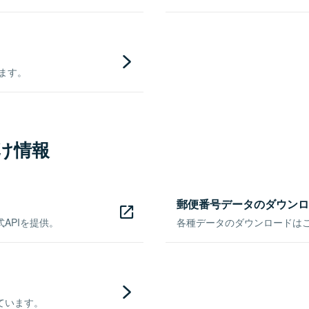
きます。
け情報
郵便番号データのダウンロ
APIを提供。
各種データのダウンロードはこち
ています。