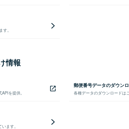
きます。
け情報
郵便番号データのダウンロ
APIを提供。
各種データのダウンロードはこち
ています。