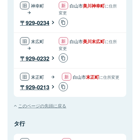
神幸町
白山市
美川神幸町
に住所
変更
929-0234
末広町
白山市
美川末広町
に住所
変更
929-0232
末正町
白山市
末正町
に住所変更
929-0213
このページの先頭に戻る
タ行