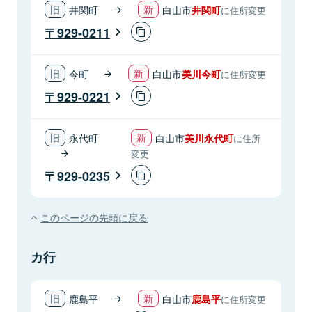
井関町
白山市
井関町
に住所変更
929-0211
今町
白山市
美川今町
に住所変更
929-0221
永代町
白山市
美川永代町
に住所
変更
929-0235
このページの先頭に戻る
カ行
鹿島平
白山市
鹿島平
に住所変更