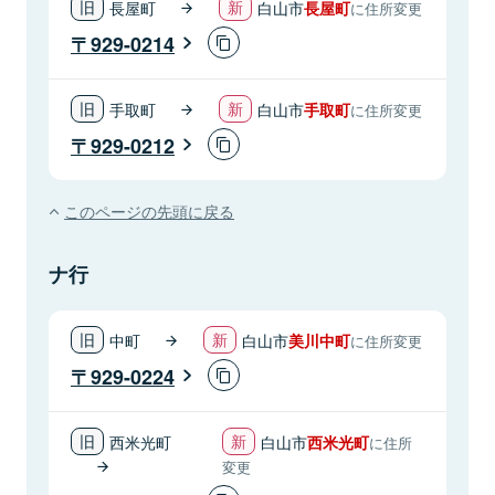
長屋町
白山市
長屋町
に住所変更
929-0214
手取町
白山市
手取町
に住所変更
929-0212
このページの先頭に戻る
ナ行
中町
白山市
美川中町
に住所変更
929-0224
西米光町
白山市
西米光町
に住所
変更