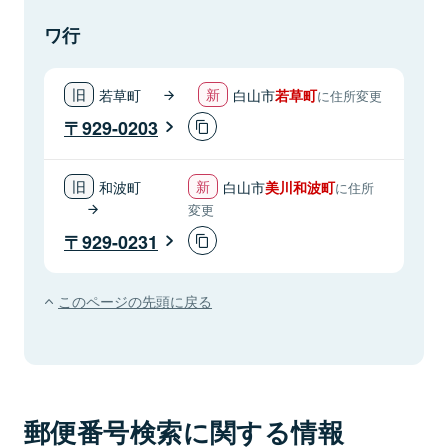
ワ行
若草町
白山市
若草町
に住所変更
929-0203
和波町
白山市
美川和波町
に住所
変更
929-0231
このページの先頭に戻る
郵便番号検索に関する情報