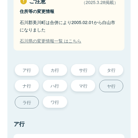
ご注意
（2025.3.28掲載）
住所等の変更情報
石川郡美川町は合併により2005.02.01から白山市
になりました
石川県の変更情報一覧 はこちら
ア行
カ行
サ行
タ行
ナ行
ハ行
マ行
ヤ行
ワ行
ラ行
ア行