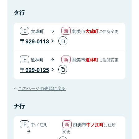
タ行
大成町
能美市
大成町
に住所変更
929-0113
道林町
能美市
道林町
に住所変更
929-0125
このページの先頭に戻る
ナ行
中ノ江町
能美市
中ノ江町
に住所
変更