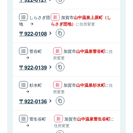
しらさぎ団
加賀市
山中温泉上原町（し
地
らさぎ団地）
に住所変更
922-0108
菅谷町
加賀市
山中温泉菅谷町
に住
所変更
922-0139
杉水町
加賀市
山中温泉杉水町
に住
所変更
922-0136
菅生谷町
加賀市
山中温泉菅生谷町
に
住所変更