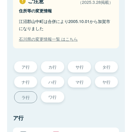
ご注意
（2025.3.28掲載）
住所等の変更情報
江沼郡山中町は合併により2005.10.01から加賀市
になりました
石川県の変更情報一覧 はこちら
ア行
カ行
サ行
タ行
ナ行
ハ行
マ行
ヤ行
ワ行
ラ行
ア行