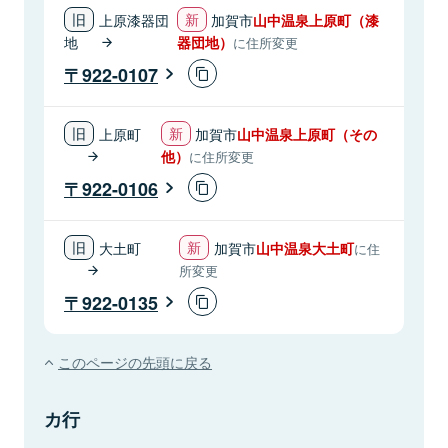
上原漆器団
加賀市
山中温泉上原町（漆
地
器団地）
に住所変更
922-0107
上原町
加賀市
山中温泉上原町（その
他）
に住所変更
922-0106
大土町
加賀市
山中温泉大土町
に住
所変更
922-0135
このページの先頭に戻る
カ行