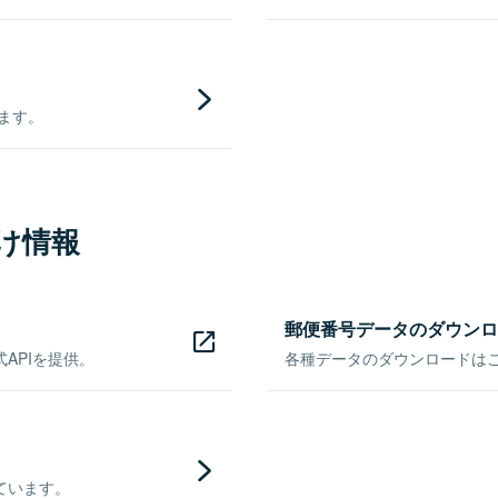
きます。
け情報
郵便番号データのダウンロ
APIを提供。
各種データのダウンロードはこち
ています。