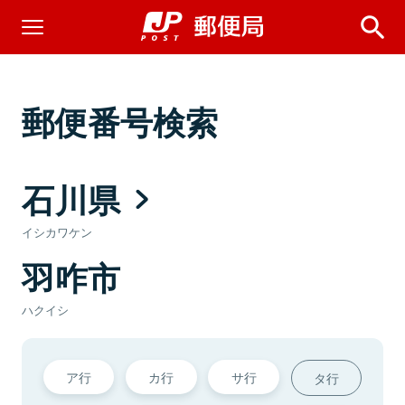
郵便番号検索
石川県
イシカワケン
羽咋市
ハクイシ
ア行
カ行
サ行
タ行