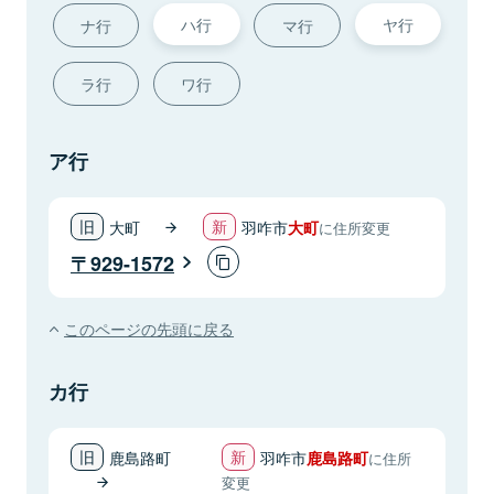
ハ行
ヤ行
ナ行
マ行
ラ行
ワ行
ア行
大町
羽咋市
大町
に住所変更
929-1572
このページの先頭に戻る
カ行
鹿島路町
羽咋市
鹿島路町
に住所
変更