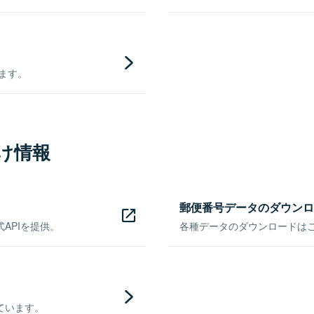
きます。
け情報
郵便番号データのダウンロ
APIを提供。
各種データのダウンロードはこち
ています。