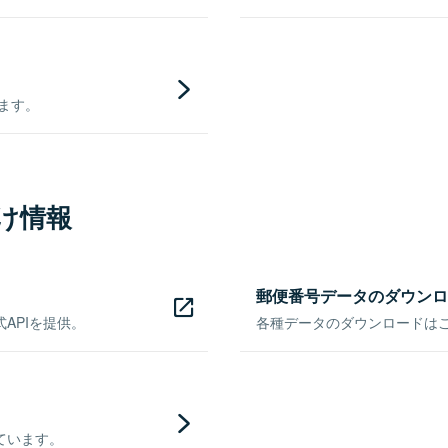
きます。
け情報
郵便番号データのダウンロ
APIを提供。
各種データのダウンロードはこち
ています。