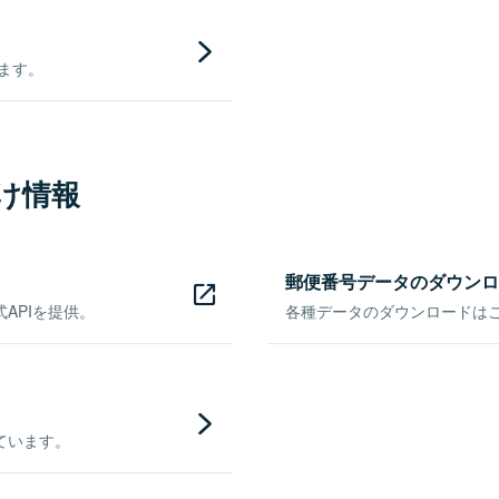
きます。
け情報
郵便番号データのダウンロ
APIを提供。
各種データのダウンロードはこち
ています。