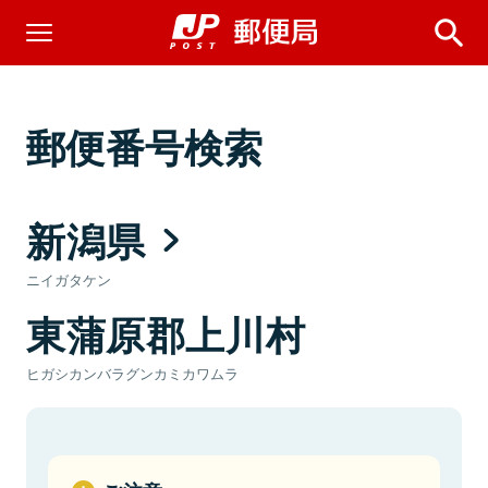
郵便番号検索
新潟県
ニイガタケン
東蒲原郡上川村
ヒガシカンバラグンカミカワムラ