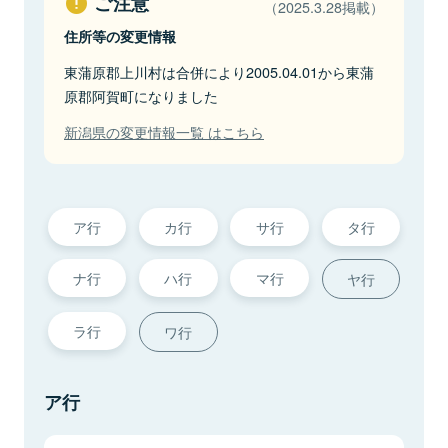
ご注意
（2025.3.28掲載）
住所等の変更情報
東蒲原郡上川村は合併により2005.04.01から東蒲
原郡阿賀町になりました
新潟県の変更情報一覧 はこちら
ア行
カ行
サ行
タ行
ナ行
ハ行
マ行
ヤ行
ラ行
ワ行
ア行