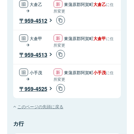
大倉乙
東蒲原郡阿賀町
大倉乙
に住
所変更
959-4512
大倉甲
東蒲原郡阿賀町
大倉甲
に住
所変更
959-4513
小手茂
東蒲原郡阿賀町
小手茂
に住
所変更
959-4525
このページの先頭に戻る
カ行