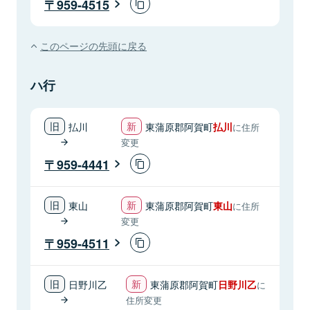
959-4515
このページの先頭に戻る
ハ行
払川
東蒲原郡阿賀町
払川
に住所
変更
959-4441
東山
東蒲原郡阿賀町
東山
に住所
変更
959-4511
日野川乙
東蒲原郡阿賀町
日野川乙
に
住所変更