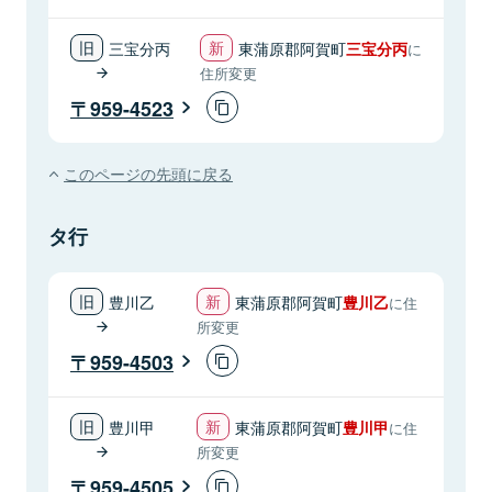
三宝分丙
東蒲原郡阿賀町
三宝分丙
に
住所変更
959-4523
このページの先頭に戻る
タ行
豊川乙
東蒲原郡阿賀町
豊川乙
に住
所変更
959-4503
豊川甲
東蒲原郡阿賀町
豊川甲
に住
所変更
959-4505