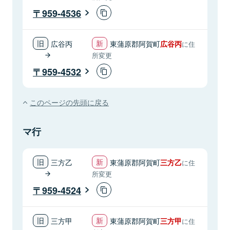
959-4536
広谷丙
東蒲原郡阿賀町
広谷丙
に住
所変更
959-4532
このページの先頭に戻る
マ行
三方乙
東蒲原郡阿賀町
三方乙
に住
所変更
959-4524
三方甲
東蒲原郡阿賀町
三方甲
に住