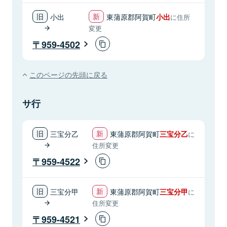
小出
東蒲原郡阿賀町
小出
に住所
変更
959-4502
このページの先頭に戻る
サ行
三宝分乙
東蒲原郡阿賀町
三宝分乙
に
住所変更
959-4522
三宝分甲
東蒲原郡阿賀町
三宝分甲
に
住所変更
959-4521