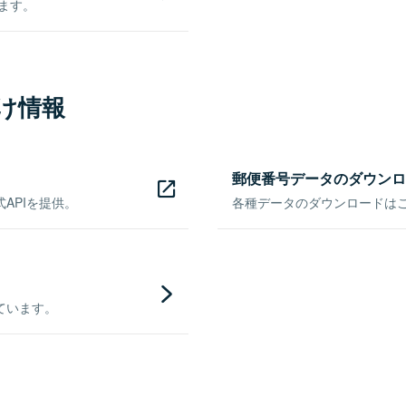
きます。
け情報
郵便番号データのダウンロ
APIを提供。
各種データのダウンロードはこち
ています。