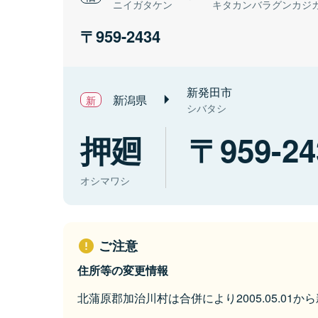
ニイガタケン
キタカンバラグンカジ
959-2434
新発田市
新潟県
シバタシ
押廻
959-24
オシマワシ
ご注意
住所等の変更情報
北蒲原郡加治川村は合併により2005.05.01