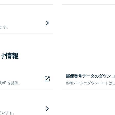
きます。
け情報
郵便番号データのダウンロ
APIを提供。
各種データのダウンロードはこち
ています。