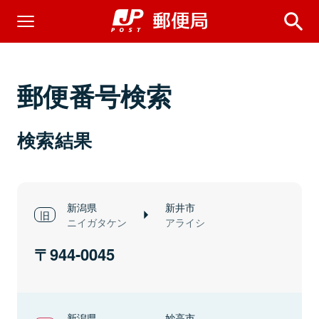
郵便番号検索
検索結果
新潟県
新井市
ニイガタケン
アライシ
944-0045
新潟県
妙高市