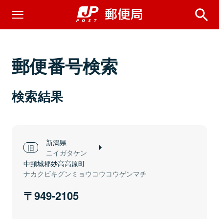
郵便番号検索
検索結果
新潟県
ニイガタケン
中頸城郡妙高高原町
ナカクビキグンミョウコウコウゲンマチ
949-2105