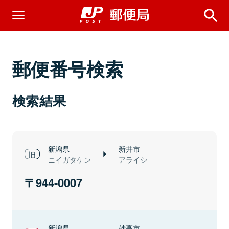
郵便番号検索
検索結果
新潟県
新井市
ニイガタケン
アライシ
944-0007
新潟県
妙高市