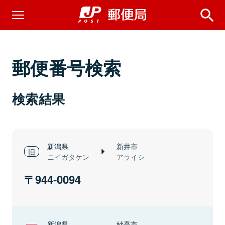
郵便番号検索
検索結果
新潟県
新井市
ニイガタケン
アライシ
944-0094
新潟県
妙高市