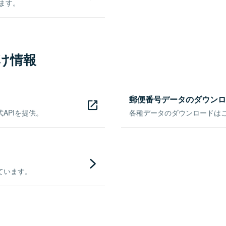
きます。
け情報
郵便番号データのダウンロ
APIを提供。
各種データのダウンロードはこち
ています。