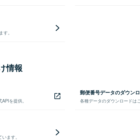
きます。
け情報
郵便番号データのダウンロ
APIを提供。
各種データのダウンロードはこち
ています。