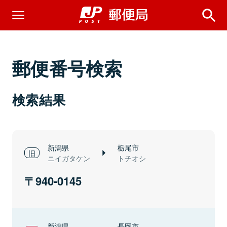
郵便番号検索
検索結果
新潟県
栃尾市
ニイガタケン
トチオシ
940-0145
新潟県
長岡市