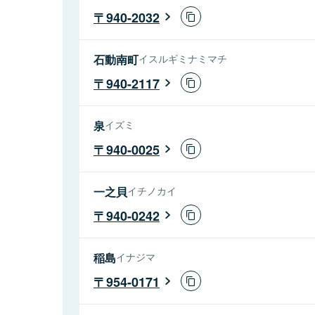
940-2032
石動南町
イスルギミナミマチ
940-2117
泉
イズミ
940-0025
一之貝
イチノカイ
940-0242
稲島
イナジマ
954-0171