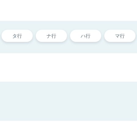
タ行
ナ行
ハ行
マ行