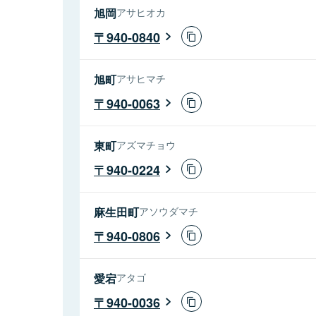
旭岡
アサヒオカ
940-0840
旭町
アサヒマチ
940-0063
東町
アズマチョウ
940-0224
麻生田町
アソウダマチ
940-0806
愛宕
アタゴ
940-0036