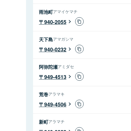
雨池町
アマイケマチ
940-2055
天下島
アマガシマ
940-0232
阿弥陀瀬
アミダセ
949-4513
荒巻
アラマキ
949-4506
新町
アラマチ