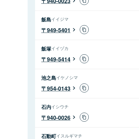
940-0023
飯島
イイジマ
949-5401
飯塚
イイヅカ
949-5414
池之島
イケノシマ
954-0143
石内
イシウチ
940-0026
石動町
イスルギマチ