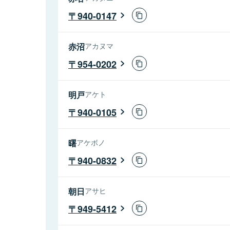
940-0147
赤沼
アカヌマ
954-0202
明戸
アケト
940-0105
曙
アケボノ
940-0832
朝日
アサヒ
949-5412