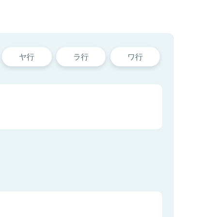
ヤ行
ラ行
ワ行