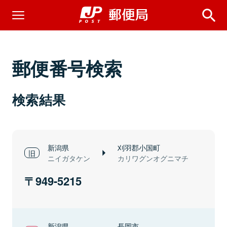
郵便番号検索
検索結果
新潟県
刈羽郡小国町
ニイガタケン
カリワグンオグニマチ
949-5215
新潟県
長岡市