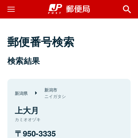
郵便番号検索
検索結果
新潟市
新潟県
ニイガタシ
上大月
カミオオヅキ
950-3335