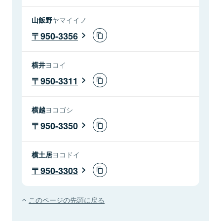
山飯野
ヤマイイノ
950-3356
横井
ヨコイ
950-3311
横越
ヨコゴシ
950-3350
横土居
ヨコドイ
950-3303
このページの先頭に戻る