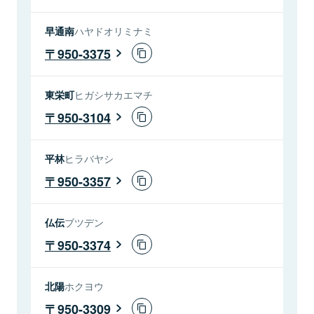
早通南
ハヤドオリミナミ
950-3375
東栄町
ヒガシサカエマチ
950-3104
平林
ヒラバヤシ
950-3357
仏伝
ブツデン
950-3374
北陽
ホクヨウ
950-3309