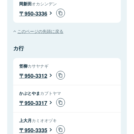
岡新田
オカシンデン
950-3336
このページの先頭に戻る
カ行
笠柳
カサヤナギ
950-3312
かぶとやま
カブトヤマ
950-3317
上大月
カミオオヅキ
950-3335