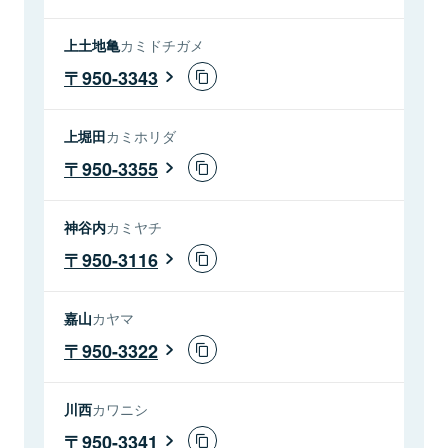
上土地亀
カミドチガメ
950-3343
上堀田
カミホリダ
950-3355
神谷内
カミヤチ
950-3116
嘉山
カヤマ
950-3322
川西
カワニシ
950-3341