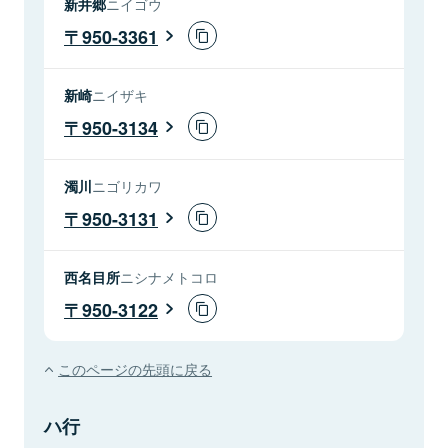
新井郷
ニイゴウ
950-3361
新崎
ニイザキ
950-3134
濁川
ニゴリカワ
950-3131
西名目所
ニシナメトコロ
950-3122
このページの先頭に戻る
ハ行