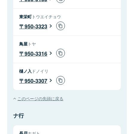
東栄町
トウエイチョウ
950-3323
鳥屋
トヤ
950-3316
樋ノ入
ドノイリ
950-3307
このページの先頭に戻る
ナ行
長戸
ナガト