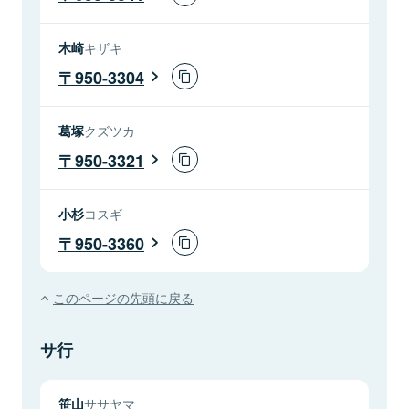
木崎
キザキ
950-3304
葛塚
クズツカ
950-3321
小杉
コスギ
950-3360
このページの先頭に戻る
サ行
笹山
ササヤマ