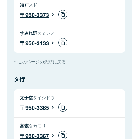
須戸
スド
950-3373
すみれ野
スミレノ
950-3133
このページの先頭に戻る
タ行
太子堂
タイシドウ
950-3365
高森
タカモリ
950-3367