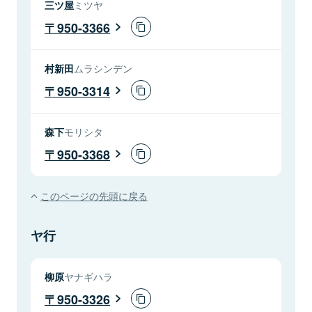
三ツ屋
ミツヤ
950-3366
村新田
ムラシンデン
950-3314
森下
モリシタ
950-3368
このページの先頭に戻る
ヤ行
柳原
ヤナギハラ
950-3326