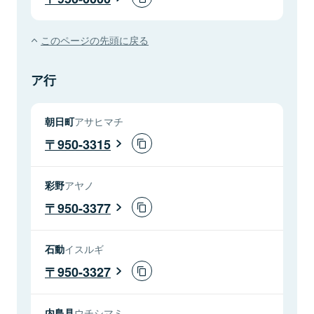
このページの先頭に戻る
ア行
朝日町
アサヒマチ
950-3315
彩野
アヤノ
950-3377
石動
イスルギ
950-3327
内島見
ウチシマミ