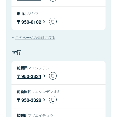
細山
ホソヤマ
950-0102
このページの先頭に戻る
マ行
前新田
マエシンデン
950-3324
前新田沖
マエシンデンオキ
950-3328
松栄町
マツエイチョウ