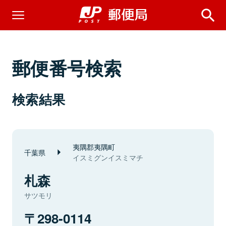
郵便番号検索
検索結果
夷隅郡夷隅町
千葉県
イスミグンイスミマチ
札森
サツモリ
298-0114