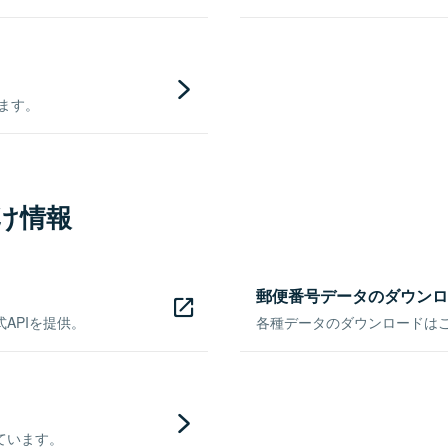
きます。
け情報
郵便番号データのダウンロ
APIを提供。
各種データのダウンロードはこち
ています。