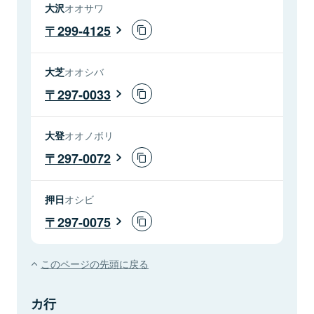
大沢
オオサワ
299-4125
大芝
オオシバ
297-0033
大登
オオノボリ
297-0072
押日
オシビ
297-0075
このページの先頭に戻る
カ行