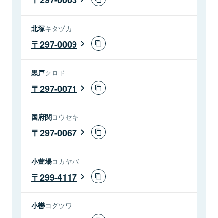
北塚
キタヅカ
297-0009
黒戸
クロド
297-0071
国府関
コウセキ
297-0067
小萱場
コカヤバ
299-4117
小轡
コグツワ