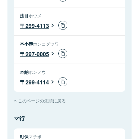
法目
ホウメ
299-4113
本小轡
ホンコグツワ
297-0005
本納
ホンノウ
299-4114
このページの先頭に戻る
マ行
町保
マチボ