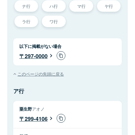
ナ行
ハ行
マ行
ヤ行
ラ行
ワ行
以下に掲載がない場合
297-0000
このページの先頭に戻る
ア行
粟生野
アオノ
299-4106