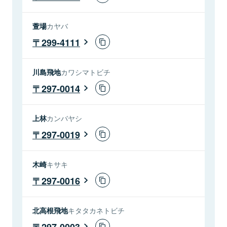
萱場
カヤバ
299-4111
川島飛地
カワシマトビチ
297-0014
上林
カンバヤシ
297-0019
木崎
キサキ
297-0016
北高根飛地
キタタカネトビチ
297-0003