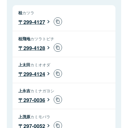
桂
カツラ
299-4127
桂飛地
カツラトビチ
299-4128
上太田
カミオオダ
299-4124
上永吉
カミナガヨシ
297-0036
上茂原
カミモバラ
297-0052