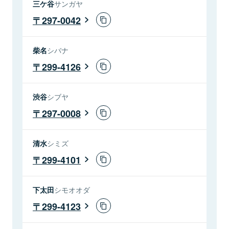
三ケ谷
サンガヤ
297-0042
柴名
シバナ
299-4126
渋谷
シブヤ
297-0008
清水
シミズ
299-4101
下太田
シモオオダ
299-4123