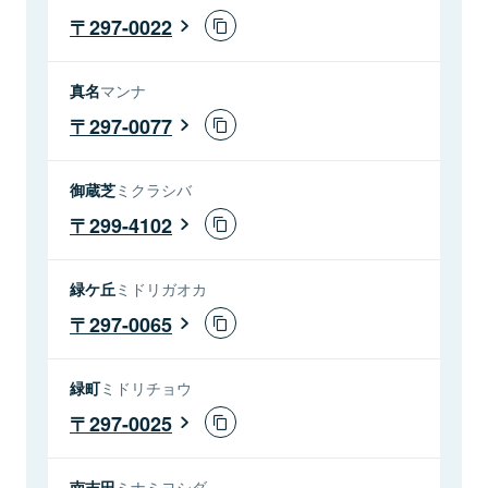
297-0022
真名
マンナ
297-0077
御蔵芝
ミクラシバ
299-4102
緑ケ丘
ミドリガオカ
297-0065
緑町
ミドリチョウ
297-0025
南吉田
ミナミヨシダ