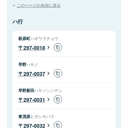
このページの先頭に戻る
ハ行
萩原町
ハギワラチョウ
297-0018
早野
ハヤノ
297-0037
早野新田
ハヤノシンデン
297-0031
東茂原
ヒガシモバラ
297-0032