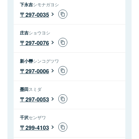
下永吉
シモナガヨシ
297-0035
庄吉
ショウヨシ
297-0076
新小轡
シンコグツワ
297-0006
墨田
スミダ
297-0053
千沢
センザワ
299-4103