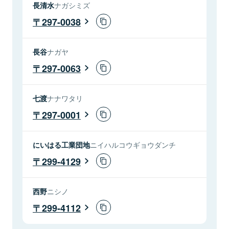
長清水
ナガシミズ
297-0038
長谷
ナガヤ
297-0063
七渡
ナナワタリ
297-0001
にいはる工業団地
ニイハルコウギョウダンチ
299-4129
西野
ニシノ
299-4112