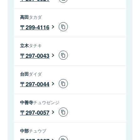
高田
タカダ
299-4116
立木
タチキ
297-0043
台田
ダイダ
297-0044
中善寺
チュウゼンジ
297-0057
中部
チュウブ