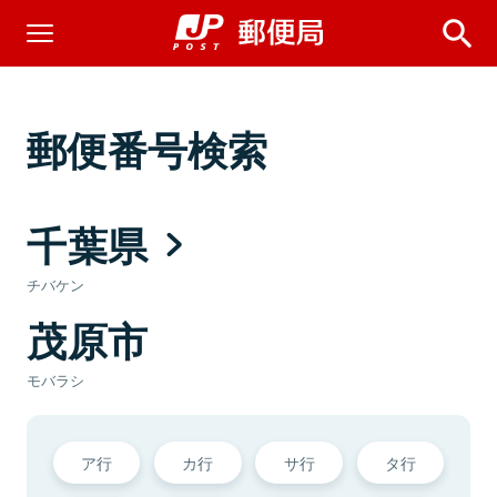
郵便番号検索
千葉県
チバケン
茂原市
モバラシ
ア行
カ行
サ行
タ行