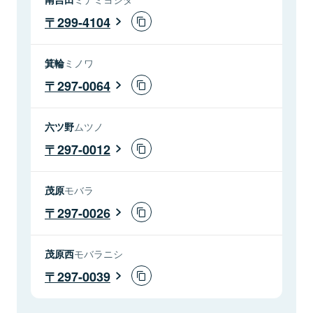
299-4104
箕輪
ミノワ
297-0064
六ツ野
ムツノ
297-0012
茂原
モバラ
297-0026
茂原西
モバラニシ
297-0039