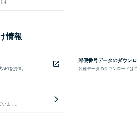
きます。
け情報
郵便番号データのダウンロ
APIを提供。
各種データのダウンロードはこち
ています。