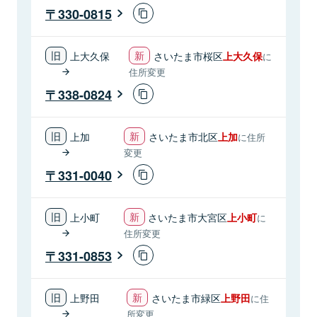
330-0815
上大久保
さいたま市桜区
上大久保
に
住所変更
338-0824
上加
さいたま市北区
上加
に住所
変更
331-0040
上小町
さいたま市大宮区
上小町
に
住所変更
331-0853
上野田
さいたま市緑区
上野田
に住
所変更