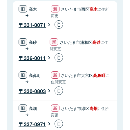
高木
さいたま市西区
高木
に住所
変更
331-0071
高砂
さいたま市浦和区
高砂
に住
所変更
336-0011
高鼻町
さいたま市大宮区
高鼻町
に
住所変更
330-0803
高畑
さいたま市緑区
高畑
に住所
変更
337-0971