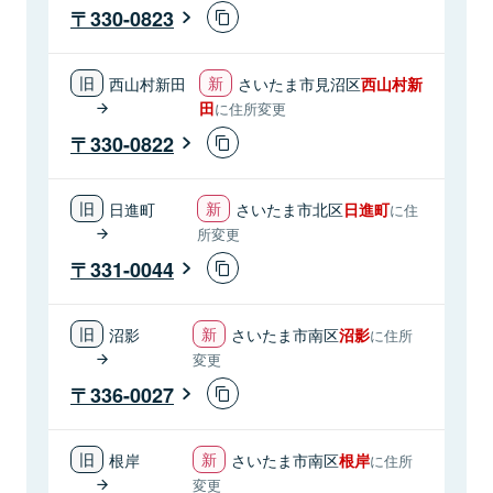
330-0823
西山村新田
さいたま市見沼区
西山村新
田
に住所変更
330-0822
日進町
さいたま市北区
日進町
に住
所変更
331-0044
沼影
さいたま市南区
沼影
に住所
変更
336-0027
根岸
さいたま市南区
根岸
に住所
変更