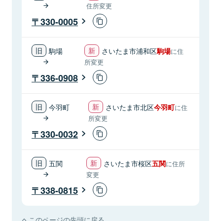
住所変更
330-0005
駒場
さいたま市浦和区
駒場
に住
所変更
336-0908
今羽町
さいたま市北区
今羽町
に住
所変更
330-0032
五関
さいたま市桜区
五関
に住所
変更
338-0815
このページの先頭に戻る