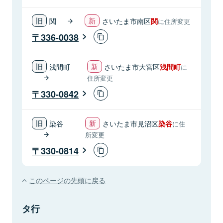
関
さいたま市南区
関
に住所変更
336-0038
浅間町
さいたま市大宮区
浅間町
に
住所変更
330-0842
染谷
さいたま市見沼区
染谷
に住
所変更
330-0814
このページの先頭に戻る
タ行