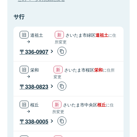
サ行
道祖土
さいたま市緑区
道祖土
に住
所変更
336-0907
栄和
さいたま市桜区
栄和
に住所
変更
338-0823
桜丘
さいたま市中央区
桜丘
に住
所変更
338-0005