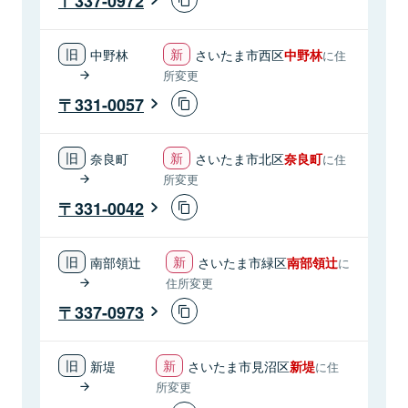
337-0972
中野林
さいたま市西区
中野林
に住
所変更
331-0057
奈良町
さいたま市北区
奈良町
に住
所変更
331-0042
南部領辻
さいたま市緑区
南部領辻
に
住所変更
337-0973
新堤
さいたま市見沼区
新堤
に住
所変更