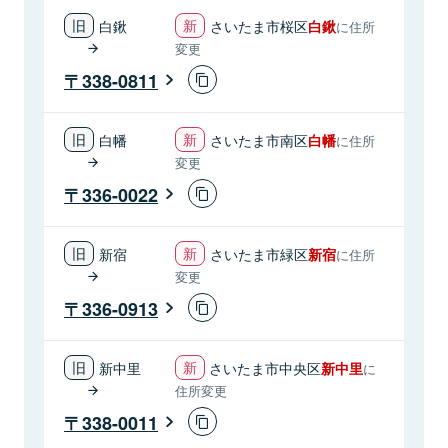
白鍬
さいたま市桜区
白鍬
に住所
変更
338-0811
白幡
さいたま市南区
白幡
に住所
変更
336-0022
新宿
さいたま市緑区
新宿
に住所
変更
336-0913
新中里
さいたま市中央区
新中里
に
住所変更
338-0011