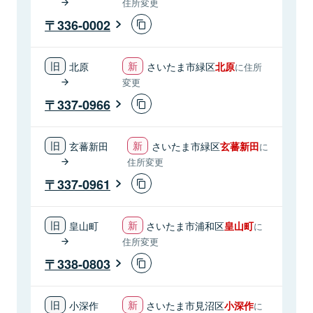
住所変更
336-0002
北原
さいたま市緑区
北原
に住所
変更
337-0966
玄蕃新田
さいたま市緑区
玄蕃新田
に
住所変更
337-0961
皇山町
さいたま市浦和区
皇山町
に
住所変更
338-0803
小深作
さいたま市見沼区
小深作
に