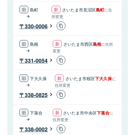
島町
さいたま市見沼区
島町
に住
所変更
330-0006
島根
さいたま市西区
島根
に住所
変更
331-0054
下大久保
さいたま市桜区
下大久保
に
住所変更
338-0825
下落合
さいたま市中央区
下落合
に
住所変更
338-0002