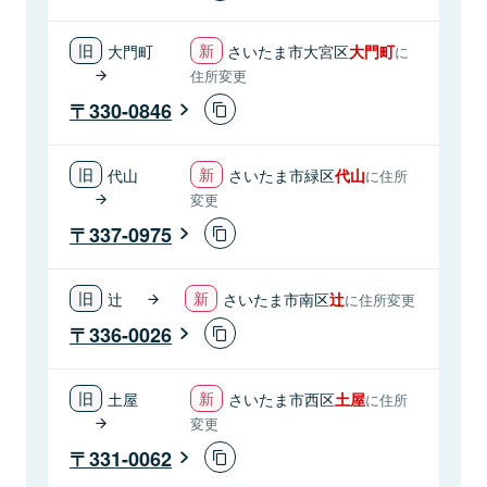
大門町
さいたま市大宮区
大門町
に
住所変更
330-0846
代山
さいたま市緑区
代山
に住所
変更
337-0975
辻
さいたま市南区
辻
に住所変更
336-0026
土屋
さいたま市西区
土屋
に住所
変更
331-0062