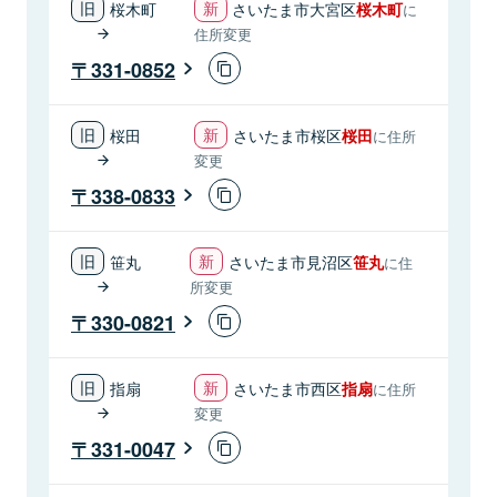
桜木町
さいたま市大宮区
桜木町
に
住所変更
331-0852
桜田
さいたま市桜区
桜田
に住所
変更
338-0833
笹丸
さいたま市見沼区
笹丸
に住
所変更
330-0821
指扇
さいたま市西区
指扇
に住所
変更
331-0047