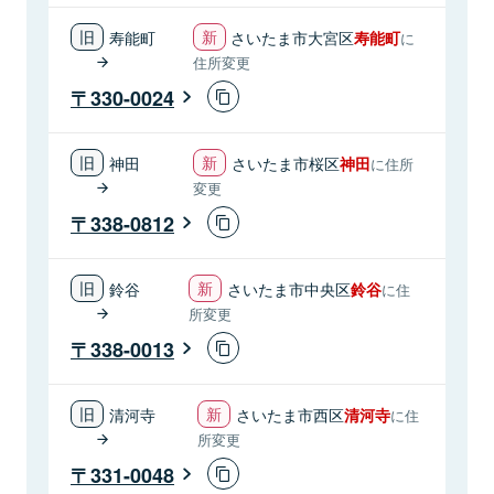
寿能町
さいたま市大宮区
寿能町
に
住所変更
330-0024
神田
さいたま市桜区
神田
に住所
変更
338-0812
鈴谷
さいたま市中央区
鈴谷
に住
所変更
338-0013
清河寺
さいたま市西区
清河寺
に住
所変更
331-0048