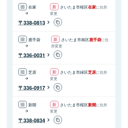
在家
さいたま市桜区
在家
に住所
変更
338-0813
鹿手袋
さいたま市南区
鹿手袋
に住
所変更
336-0031
芝原
さいたま市緑区
芝原
に住所
変更
336-0917
新開
さいたま市桜区
新開
に住所
変更
338-0834