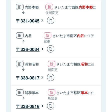
内野本郷
さいたま市西区
内野本郷
に
住所変更
331-0045
内谷
さいたま市南区
内谷
に住所
変更
336-0034
浦和昭和
さいたま市桜区
昭和
に住
所変更
338-0817
浦和塚本
さいたま市桜区
塚本
に住
所変更
338-0816