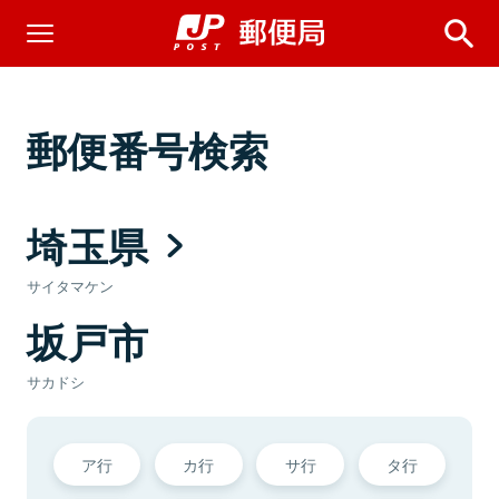
郵便番号検索
埼玉県
サイタマケン
坂戸市
サカドシ
ア行
カ行
サ行
タ行