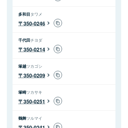
多和目
タワメ
350-0246
千代田
チヨダ
350-0214
塚越
ツカゴシ
350-0209
塚崎
ツカサキ
350-0251
鶴舞
ツルマイ
350-0241