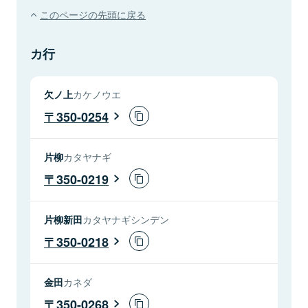
このページの先頭に戻る
カ行
欠ノ上
カケノウエ
350-0254
片柳
カタヤナギ
350-0219
片柳新田
カタヤナギシンデン
350-0218
金田
カネダ
350-0268