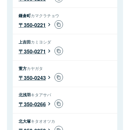
鎌倉町
カマクラチョウ
350-0221
上吉田
カミヨシダ
350-0271
萱方
カヤガタ
350-0243
北浅羽
キタアサバ
350-0266
北大塚
キタオオツカ