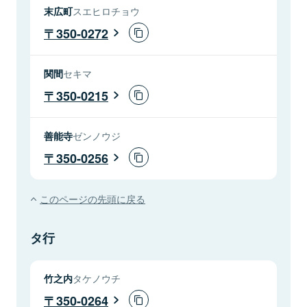
末広町
スエヒロチョウ
350-0272
関間
セキマ
350-0215
善能寺
ゼンノウジ
350-0256
このページの先頭に戻る
タ行
竹之内
タケノウチ
350-0264