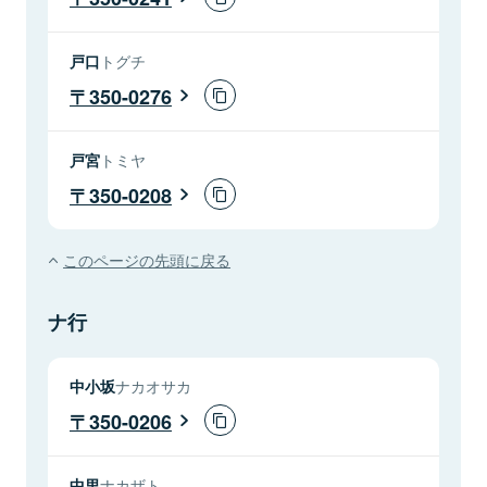
戸口
トグチ
350-0276
戸宮
トミヤ
350-0208
このページの先頭に戻る
ナ行
中小坂
ナカオサカ
350-0206
中里
ナカザト