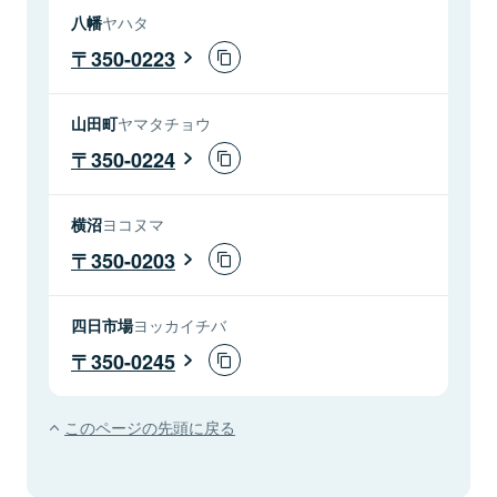
八幡
ヤハタ
350-0223
山田町
ヤマタチョウ
350-0224
横沼
ヨコヌマ
350-0203
四日市場
ヨッカイチバ
350-0245
このページの先頭に戻る