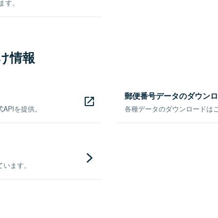
きます。
け情報
郵便番号データのダウンロ
APIを提供。
各種データのダウンロードはこち
ています。