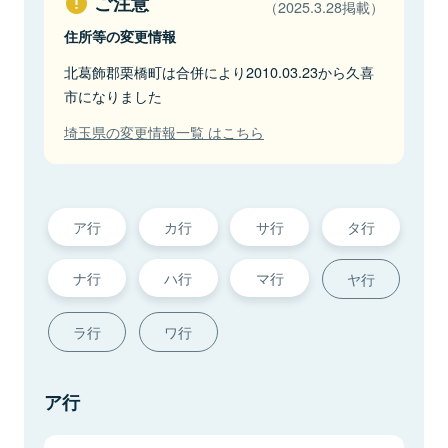
ご注意
（2025.3.28掲載）
住所等の変更情報
北葛飾郡栗橋町は合併により2010.03.23から久喜
市になりました
埼玉県の変更情報一覧 はこちら
ア行
カ行
サ行
タ行
ナ行
ハ行
マ行
ヤ行
ラ行
ワ行
ア行