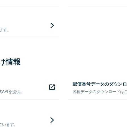
きます。
け情報
郵便番号データのダウンロ
APIを提供。
各種データのダウンロードはこち
ています。