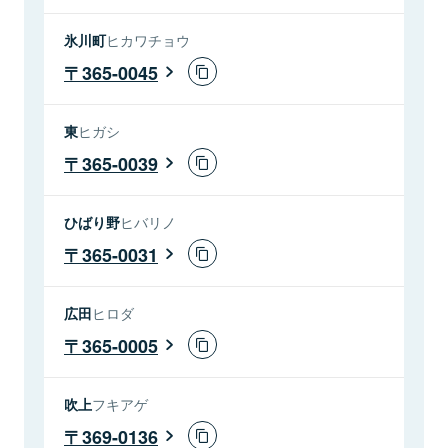
氷川町
ヒカワチョウ
365-0045
東
ヒガシ
365-0039
ひばり野
ヒバリノ
365-0031
広田
ヒロダ
365-0005
吹上
フキアゲ
369-0136