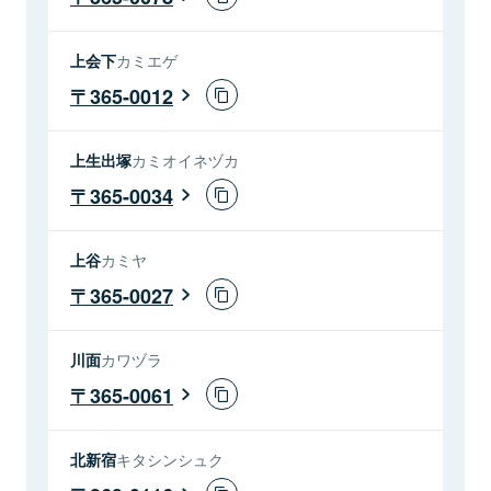
上会下
カミエゲ
365-0012
上生出塚
カミオイネヅカ
365-0034
上谷
カミヤ
365-0027
川面
カワヅラ
365-0061
北新宿
キタシンシュク