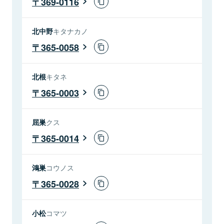
369-0116
北中野
キタナカノ
365-0058
北根
キタネ
365-0003
屈巣
クス
365-0014
鴻巣
コウノス
365-0028
小松
コマツ