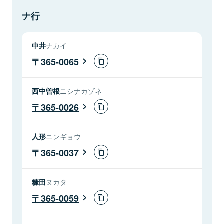
ナ行
中井
ナカイ
365-0065
西中曽根
ニシナカゾネ
365-0026
人形
ニンギョウ
365-0037
糠田
ヌカタ
365-0059