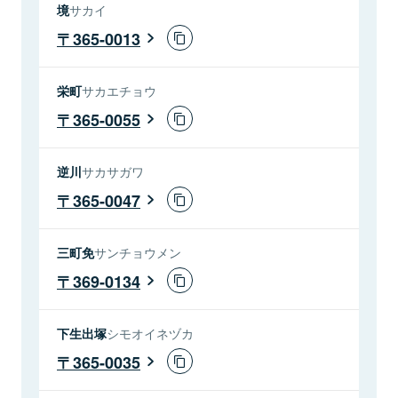
境
サカイ
365-0013
栄町
サカエチョウ
365-0055
逆川
サカサガワ
365-0047
三町免
サンチョウメン
369-0134
下生出塚
シモオイネヅカ
365-0035