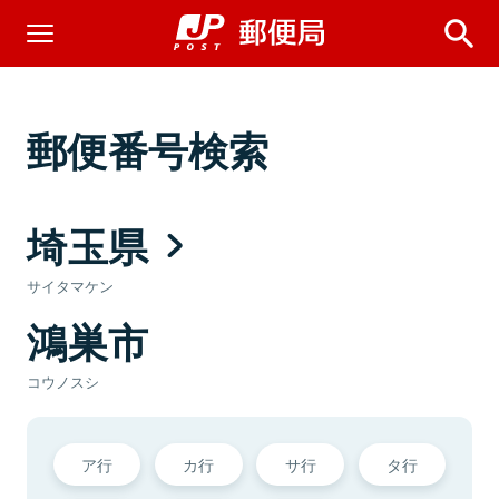
郵便番号検索
埼玉県
サイタマケン
鴻巣市
コウノスシ
ア行
カ行
サ行
タ行