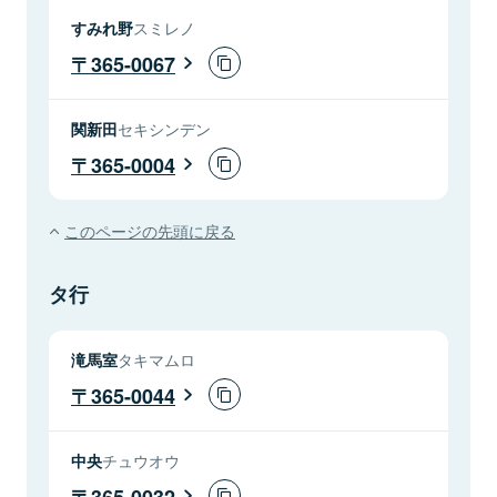
すみれ野
スミレノ
365-0067
関新田
セキシンデン
365-0004
このページの先頭に戻る
タ行
滝馬室
タキマムロ
365-0044
中央
チュウオウ
365-0032