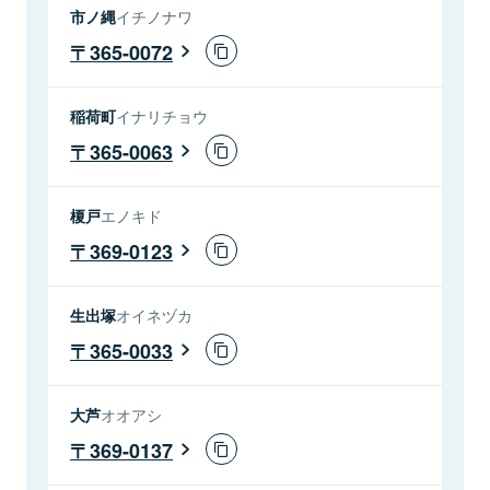
市ノ縄
イチノナワ
365-0072
稲荷町
イナリチョウ
365-0063
榎戸
エノキド
369-0123
生出塚
オイネヅカ
365-0033
大芦
オオアシ
369-0137