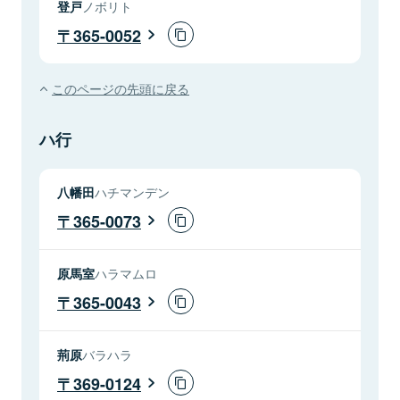
登戸
ノボリト
365-0052
このページの先頭に戻る
ハ行
八幡田
ハチマンデン
365-0073
原馬室
ハラマムロ
365-0043
荊原
バラハラ
369-0124