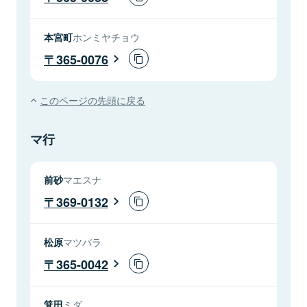
本宮町
ホンミヤチョウ
365-0076
このページの先頭に戻る
マ行
前砂
マエスナ
369-0132
松原
マツバラ
365-0042
箕田
ミダ