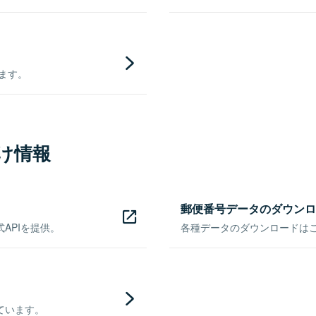
きます。
け情報
郵便番号データのダウンロ
APIを提供。
各種データのダウンロードはこち
ています。