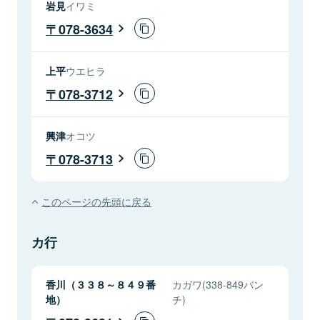
岩見
イワミ
078-3634
上平
ウエヒラ
078-3712
興津
オコツ
078-3713
このページの先頭に戻る
カ行
香川（３３８～８４９番
カガワ(338-849バン
地）
チ)