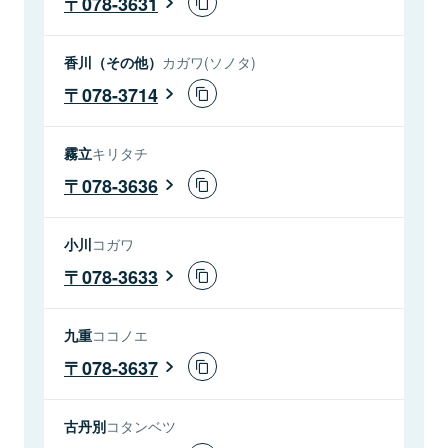
078-3631
香川（その他）
カガワ(ソノタ)
078-3714
霧立
キリタチ
078-3636
小川
コガワ
078-3633
九重
ココノエ
078-3637
古丹別
コタンベツ