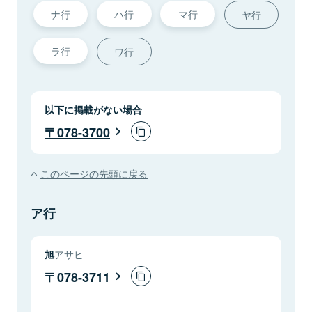
ナ行
ハ行
マ行
ヤ行
ラ行
ワ行
以下に掲載がない場合
078-3700
このページの先頭に戻る
ア行
旭
アサヒ
078-3711