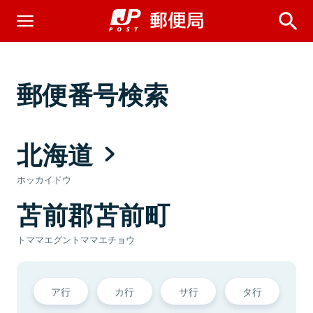
郵便番号検索
北海道
ホッカイドウ
苫前郡苫前町
トママエグントママエチョウ
ア行
カ行
サ行
タ行