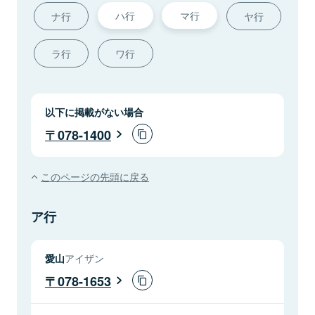
ハ行
マ行
ナ行
ヤ行
ラ行
ワ行
以下に掲載がない場合
078-1400
このページの先頭に戻る
ア行
愛山
アイザン
078-1653