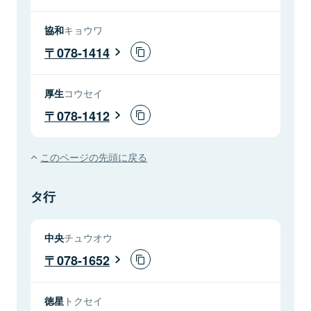
協和
キョウワ
078-1414
厚生
コウセイ
078-1412
このページの先頭に戻る
タ行
中央
チュウオウ
078-1652
徳星
トクセイ