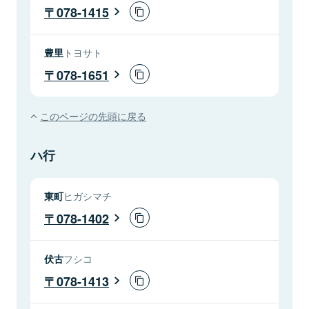
078-1415
豊里
トヨサト
078-1651
このページの先頭に戻る
ハ行
東町
ヒガシマチ
078-1402
伏古
フシコ
078-1413