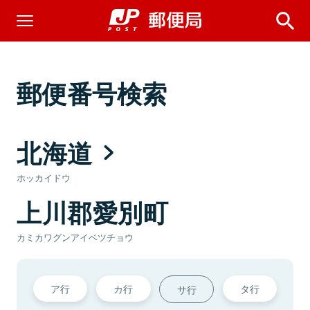
郵便番号検索
北海道
ホッカイドウ
上川郡愛別町
カミカワグンアイベツチョウ
ア行
カ行
タ行
サ行